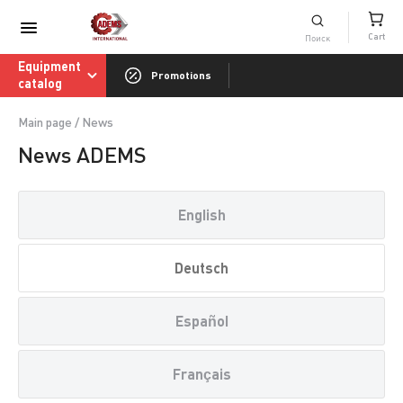
Consumables catalog
Cart
ADEMS International Academy of Sharpenin
Equipment
Promotions
catalog
Main page
/
News
News ADEMS
English
Deutsch
Español
Français